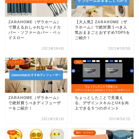
ZARAHOME（ザラホーム）
【大人気】ZARAHOME（ザ
で買えるおしゃれなベッドカ
ラホーム）で絶対買うべき人
バー・ソファーカバー・ベッ
気おままごとおすすめTOP5を
ドスロー
ご紹介！
2022年5月4日
2022年5月3日
Tech
インテリア
ZARAHOME（ザラホーム）
ちょっとしたことで見違え
で絶対買うべきディフューザ
る、デザインスキルとUXを向
ーをご紹介！
上できる５つのポイント
2022年5月2日
2021年5月7日
Tech
旅行・おでかけ