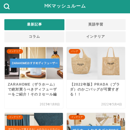
MKマッシュルーム
最新記事
英語学習
コラム
インテリア
インテリア
バッグ
ZARAHOME（ザラホーム）
【2022年版】PRADA（プラ
で絶対買うべきディフューザ
ダ）のかごバッグが可愛すぎ
ーをご紹介！その２セール編
る！！
2023年1月8日
2022年5月4日
インテリア
インテリア