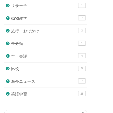
リサーチ
1
動物雑学
7
旅行・おでかけ
3
未分類
1
本・書評
4
比較
5
海外ニュース
7
英語学習
25