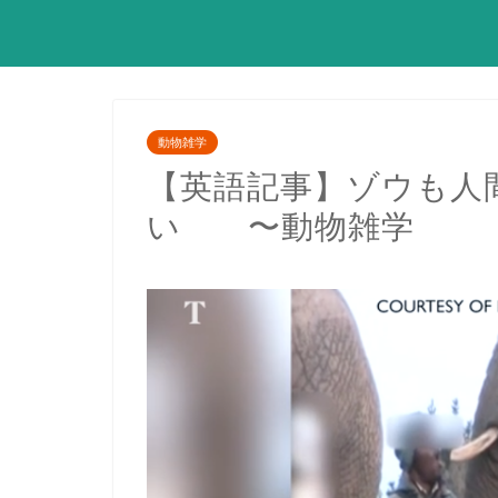
動物雑学
【英語記事】ゾウも人
い 〜動物雑学