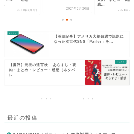
...
感...
2021年2月20日
2021年3月7日
2021年2月
【英語記事】アメリカ大統領選で話題に
なった次世代SNS「Parler」を...
【書評】元彼の遺言状 あらすじ・要
約・まとめ・レビュー・感想（ネタバ
レ...
最近の投稿