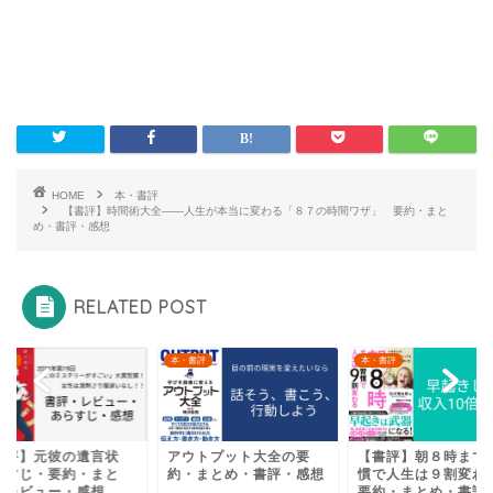
HOME
本・書評
【書評】時間術大全――人生が本当に変わる「８７の時間ワザ」 要約・まと
め・書評・感想
RELATED POST
書評
本・書評
本・書評
書評】元彼の遺言状
アウトプット大全の要
【書評】朝８時まで
らすじ・要約・まと
約・まとめ・書評・感想
慣で人生は９割変
・レビュー・感想
要約・まとめ・書評